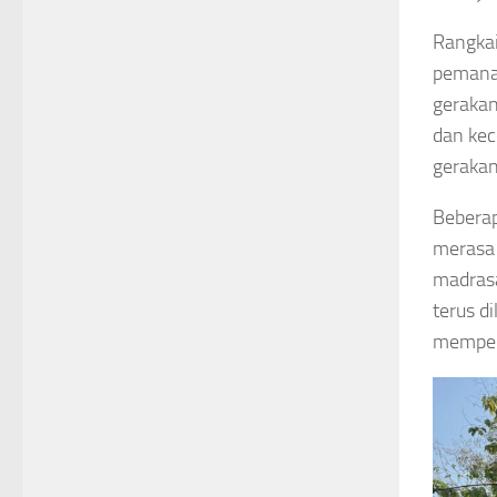
Rangkai
pemanas
gerakan
dan kec
gerakan
Beberap
merasa 
madrasa
terus d
memper