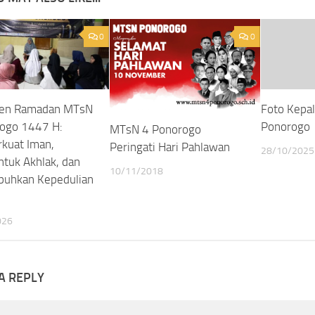
0
0
ren Ramadan MTsN
Foto Kepa
ogo 1447 H:
Ponorogo
MTsN 4 Ponorogo
kuat Iman,
Peringati Hari Pahlawan
28/10/2025
uk Akhlak, dan
10/11/2018
uhkan Kepedulian
026
A REPLY