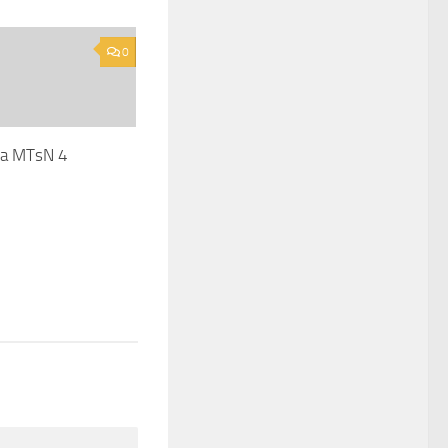
0
la MTsN 4