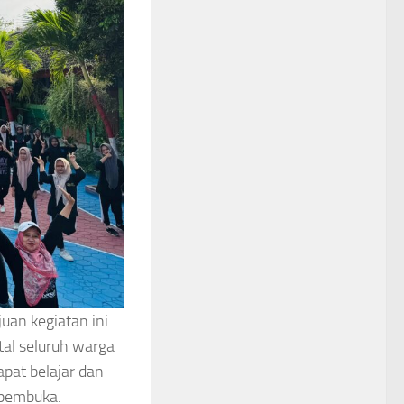
an kegiatan ini
al seluruh warga
pat belajar dan
 pembuka.