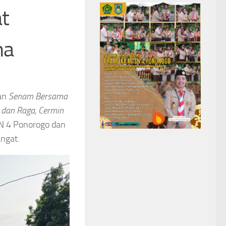
t
ma
an
Senam Bersama
 dan Raga, Cermin
sN 4 Ponorogo dan
angat.