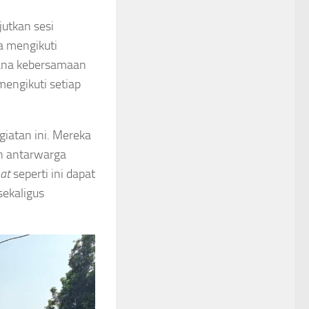
jutkan sesi
a mengikuti
sana kebersamaan
mengikuti setiap
iatan ini. Mereka
an antarwarga
at
seperti ini dapat
sekaligus