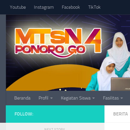
Youtube
Instagram
Facebook
TikTok
Skip to content
Beranda
Profil
Kegiatan Siswa
Fasilitas
FOLLOW:
BERITA
NEXT STORY