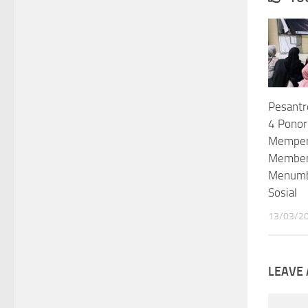
Pesant
4 Ponor
Memper
Membent
Menumb
Sosial
13/03/2
LEAVE 