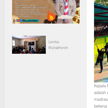
Lomba
Muhadhoroh
Kepala
adalah 
madrasa
bekerja