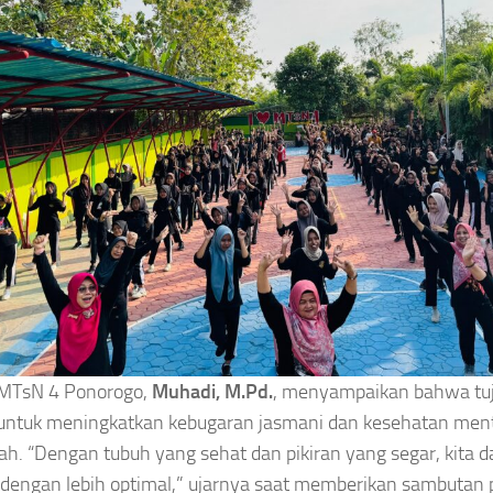
 MTsN 4 Ponorogo,
Muhadi, M.Pd.
, menyampaikan bahwa tuju
untuk meningkatkan kebugaran jasmani dan kesehatan ment
h. “Dengan tubuh yang sehat dan pikiran yang segar, kita da
 dengan lebih optimal,” ujarnya saat memberikan sambutan