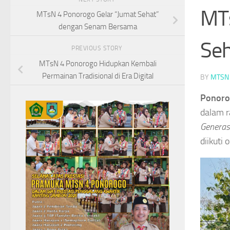
MTs
MTsN 4 Ponorogo Gelar “Jumat Sehat”
dengan Senam Bersama
Se
PREVIOUS STORY
MTsN 4 Ponorogo Hidupkan Kembali
Permainan Tradisional di Era Digital
BY
MTSN
Ponoro
dalam r
Generas
diikuti