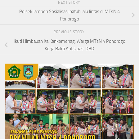
NEXT STORY
Polsek Jambon Sosialisasi patuh lalu lintas di MTsN 4
Ponorogo
PREVIOUS STORY
Ikuti Himbauan Ka.Kankemenag, Warga MTsN 4 Ponorogo
Kerja Bakti Antisipasi DBD