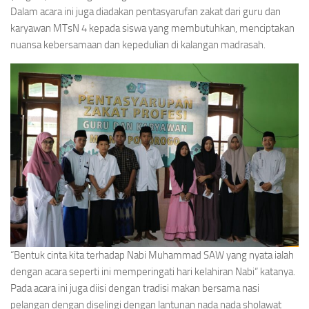
Dalam acara ini juga diadakan pentasyarufan zakat dari guru dan
karyawan MTsN 4 kepada siswa yang membutuhkan, menciptakan
nuansa kebersamaan dan kepedulian di kalangan madrasah.
“Bentuk cinta kita terhadap Nabi Muhammad SAW yang nyata ialah
dengan acara seperti ini memperingati hari kelahiran Nabi“ katanya.
Pada acara ini juga diisi dengan tradisi makan bersama nasi
pelangan dengan diselingi dengan lantunan nada nada sholawat