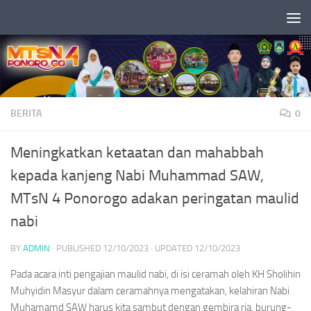
Skip to content
BERITA
0
Meningkatkan ketaatan dan mahabbah
kepada kanjeng Nabi Muhammad SAW,
MTsN 4 Ponorogo adakan peringatan maulid
nabi
BY
ADMIN
· PUBLISHED
12/10/2023
· UPDATED
12/10/2023
Pada acara inti pengajian maulid nabi, di isi ceramah oleh KH Sholihin
Muhyidin Masyur dalam ceramahnya mengatakan, kelahiran Nabi
Muhamamd SAW harus kita sambut dengan gembira ria, burung-